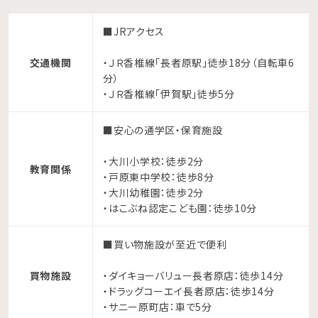
■JRアクセス
交通機関
・ＪＲ香椎線「長者原駅」徒歩18分（自転車6
分）
・ＪＲ香椎線「伊賀駅」徒歩5分
■安心の通学区・保育施設
・大川小学校：徒歩2分
教育関係
・戸原東中学校：徒歩8分
・大川幼稚園：徒歩2分
・はこぶね認定こども園：徒歩10分
■買い物施設が至近で便利
買物施設
・ダイキョーバリュー長者原店：徒歩14分
・ドラッグコーエイ 長者原店：徒歩14分
・サニー原町店：車で5分