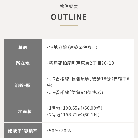
物件概要
OUTLINE
種別
・宅地分譲（建築条件なし）
所在地
・糟屋郡粕屋町戸原東2丁目20-18
・ＪＲ香椎線「長者原駅」徒歩18分（自転車6
沿線・駅
分）
・ＪＲ香椎線「伊賀駅」徒歩5分
・1号地：198.65㎡（60.09坪）
土地面積
・2号地：198.71㎡（60.1坪）
建蔽率：容積率
・50％・80％