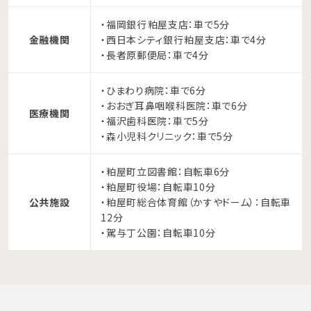
・福岡銀行 粕屋支店：車で5分
金融機関
・西日本シティ銀行 粕屋支店：車で4分
・長者原郵便局：車で4分
・ひまわり病院：車で6分
・おおぎ耳鼻咽喉科医院：車で6分
医療機関
・福沢歯科医院：車で5分
・森小児科クリニック：車で5分
・粕屋町立図書館：自転車6分
・粕屋町役場：自転車10分
公共施設
・粕屋町総合体育館（かすやドーム）：自転車
12分
・駕与丁公園：自転車10分