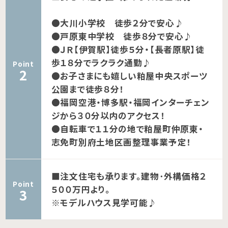
●大川小学校 徒歩２分で安心♪
●戸原東中学校 徒歩８分で安心♪
●ＪＲ【伊賀駅】徒歩５分・【長者原駅】徒
歩１８分でラクラク通勤♪
Point
●お子さまにも嬉しい粕屋中央スポーツ
公園まで徒歩８分！
●福岡空港・博多駅・福岡インターチェン
ジから３０分以内のアクセス！
●自転車で１１分の地で粕屋町仲原東・
志免町別府土地区画整理事業予定！
■注文住宅も承ります。建物･外構価格２
Point
５００万円より。
※モデルハウス見学可能♪